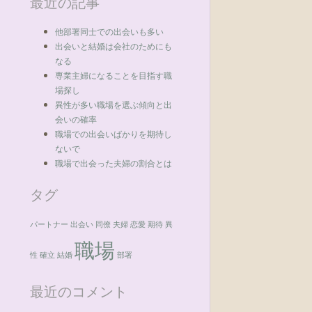
最近の記事
他部署同士での出会いも多い
出会いと結婚は会社のためにも
なる
専業主婦になることを目指す職
場探し
異性が多い職場を選ぶ傾向と出
会いの確率
職場での出会いばかりを期待し
ないで
職場で出会った夫婦の割合とは
タグ
パートナー
出会い
同僚
夫婦
恋愛
期待
異
職場
性
確立
結婚
部署
最近のコメント