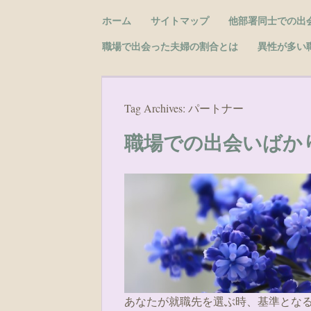
Skip to content
ホーム
サイトマップ
他部署同士での出
Menu
職場で出会った夫婦の割合とは
異性が多い
Tag Archives:
パートナー
職場での出会いばか
あなたが就職先を選ぶ時、基準とな